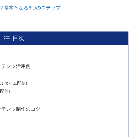
は？基本となる6つのステップ
目次
る
ンテンツ活用例
アルタイム配信)
配信)
ンテンツ制作のコツ