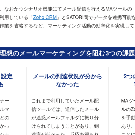
、なおかつシナリオ機能にてメール配信を行えるMAツールの
利用している「
Zoho CRM
」とSATORI間でデータを連携可能
作業を省略するなど、マーケティング活動の効率化を実現して
理想のメールマーケティングを阻む3つの課
、設定
メールの到達状況が分から
2つ
も
なかった
ナー
これまで利用していたメール配
MAツ
ルマ
信ツールでは、送信したメール
ルのZ
どの
が迷惑メールフォルダに振り分
を手
かっ
けられてしまうことがあり、到
あり
シナ
達率が低かった。反応を得られ
こと