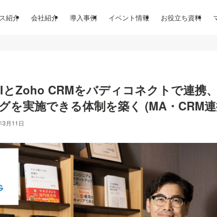
ス紹介
会社紹介
導入事例
イベント情報
お役立ち資料
RIとZoho CRMをバディコネクトで連
を実施できる体制を築く (MA・CRM連
年3月11日