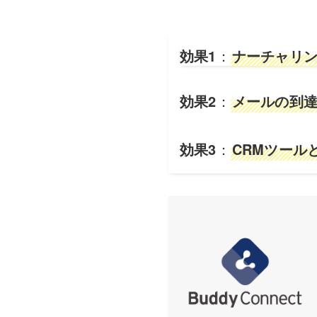
効果1
：
ナーチャリ
効果2
：
メールの到
効果3
：
CRMツール