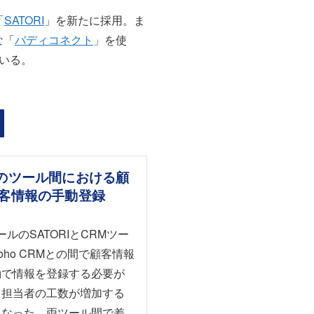
「
SATORI
」を新たに採用。ま
な「
バディコネクト
」を使
いる。
題
のツール間における顧
客情報の手動登録
ールのSATORIとCRMツー
oho CRMとの間で顧客情報
動で情報を登録する必要が
、担当者の工数が増加する
になった。両ツール間で差