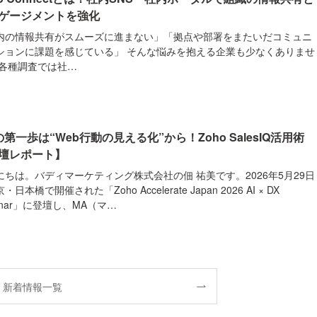
ゲージメントを強化
内の情報共有がスムーズに進まない」「拠点や部署をまたいだコミュニ
ションに課題を感じている」 そんな悩みを抱える企業も少なくありませ
 各種調査では社…
の第一歩は“Web行動の見える化”から！Zoho SalesIQ活用術
壇レポート】
にちは。バディマーケティング株式会社の佃 祐美です。2026年5月29日
・日本橋で開催された「Zoho Accelerate Japan 2026 AI × DX
inar」に登壇し、MA（マ…
新着情報一覧