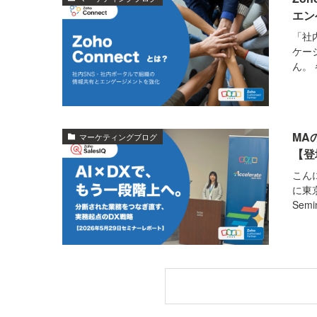
エン
「社
ケー
ん。
MA
マーケティングブログ
【登
こん
に東京
Sem