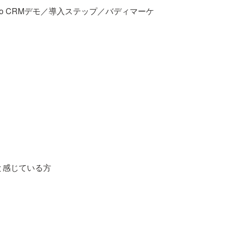
oho CRMデモ／導入ステップ／バディマーケ
。
と感じている方