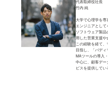
代表取締役社長
竹内 純
大学で心理学を専
エンジニアとして
ソフトウェア製品
用した営業支援や
この経験を経て、
目指し、「バディ
MAツールの導入
中心に、顧客デー
ビスを提供してい