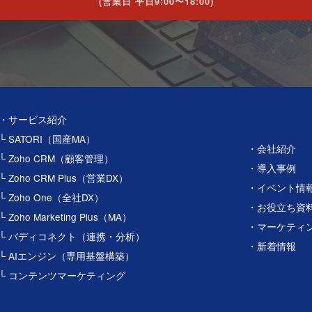
(営業日 平日9:00〜18:00)
・サービス紹介
└ SATORI（国産MA）
・会社紹介
└ Zoho CRM（顧客管理）
・導入事例
└ Zoho CRM Plus（営業DX）
・イベント情
└ Zoho One（全社DX）
・お役立ち資
└ Zoho Marketing Plus（MA）
・マーケティ
└ バディコネクト（連携・分析）
・新着情報
└ AIエンジン（専用基盤構築）
└ コンテンツマーケティング