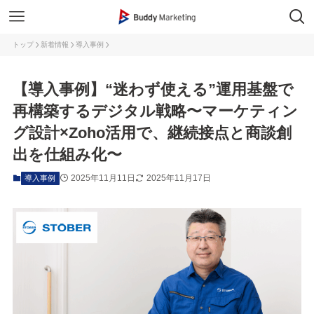
トップ
新着情報
導入事例
【導入事例】“迷わず使える”運用基盤で
再構築するデジタル戦略〜マーケティン
グ設計×Zoho活用で、継続接点と商談創
出を仕組み化〜
2025年11月11日
2025年11月17日
導入事例